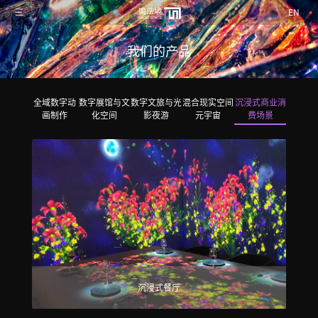
EN
我们的产品
全域数字动
数字展馆与文
数字文旅与光
混合现实空间
沉浸式商业消
画制作
化空间
影夜游
元宇宙
费场景
沉浸式餐厅