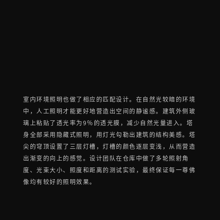
室内环境照明也做了相应的匹配设计。在自然光较暗的环境
中，人工照明才能更好地营造出空间的静谧感。建筑外侧玻
璃上粘贴了透光率为9％的透光膜，减少自然光量进入。塔
身全部采用隐藏式照明，用灯光勾勒出建筑的结构美感。塔
尖的穹顶设置了三层灯槽，灯槽的颜色逐层变浅，从而营造
出渐变的向上的感觉。设计团队在仓库中做了多轮照射角
度、光束大小、照度和距离的测试实验，最终保证每一尊佛
像均有较好的照明效果。