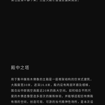
情也逐渐平静下来，三座大殿才慢慢显露其真身。
殿中之塔
用于集中展陈木佛像的主殿是一座框架结构的仿宋式建筑，
大殿面宽30米，进深16.8米，殿内设有两层环廊及楼梯，
围合出中部挑空高度近20米的高大空间。如何结合不同尺
度的木佛造像营造多层次的展陈体验，并能够适配旧有佛殿
有限的空间，创造可观、可游的当代精神性场所，是本次设