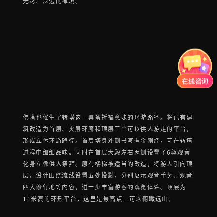
无尽、深远的禅境。
佛塔也催生了转塔这一具备祈福意味的环游路径。将已有建
筑改造为首层、夹层环廊和顶层三个可以供人游走的平台，
形成立体环游路径。首层塔身外侧书写有金刚经，可在转塔
过程中细细品味。同时在首层大殿左右两侧设置了6尊观音
化身立像供人祭拜。原有楼梯被适当的改造，将游人引向顶
层。设计围绕流线设置五处投影，分别展示观音手势、观音
四大修行地等内容，进一步丰富游客的观览体验。顶层为
11米高的环形平台，这里是最高点，可以俯瞰远山。