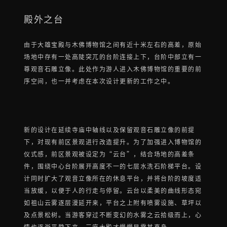
殿外之台
由于大雄宝殿与木佛博物馆之间有近十米左右的高差，原始
场地中存有一处高陡突兀的台阶连接上下，台阶中部立有一
尊观音石雕立像。此处作为游人进入木佛博物馆的重要的前
序空间，也一并考虑在本次设计更新的工作之中。
新的设计在延续寺庙中轴线以及保留观音石雕立像的前提
下，对现有前区景观进行改造提升。为了加强进入博物馆的
仪式感，前区景观被设定为“云台”，结合场地的高差条
件，围绕中心台阶展开高度不一的七层水洗石阶梯平台。设
计同时扩大了观音立像所在的休息平台，并将台阶的坡度适
当放缓，以便于人的行走与停留。云台以柔美的曲线形态宛
如祖山云雾逐层漫延开来，平台之上附有喷雾设施、草坪以
及点景松树。当游客穿过不断变幻的水雾之云拾级而上，心