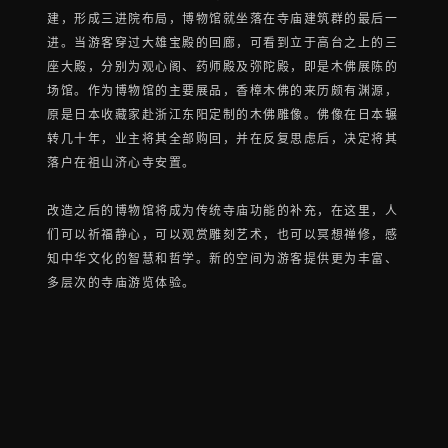
建，形成三进院布局，博物馆就坐落在寺庙建筑群的最后一
进。当游客穿过大雄宝殿的回廊，可看到立于高台之上的三
座大殿，分别为观心阁、药师殿及弥陀殿，即是木佛展陈的
场馆。作为博物馆的主要展品，香樟木佛的来历颇有渊源，
原是日本收藏家赴浙江东阳定制的木佛雕像。佛像在日本辗
转几十年，业主将其全部购回，并在反复思虑后，决定将其
落户在祖山济心寺安置。
改造之后的博物馆将成为传统寺庙功能的补充，在这里，人
们可以祈福静心，可以观赏雕刻艺术，也可以冥想禅修，感
知中华文化的智慧和哲学。新的空间为游客提供更为丰富、
多层次的寺庙游览体验。