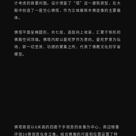
计考虑的首要问题。设计借鉴了“塔”这一建筑原型，在大
殿中创造了一座空心佛塔，作为立体展陈木佛造像的主要载
体。
佛塔平面呈椭圆形，共七层，逐层向上收束，汇聚于矩形的
佛殿空间顶端。佛塔内部以曼陀罗作为意向。曼陀罗意为坛
场，即一切圣贤、功德的聚集之所，代表了佛教文化的宇宙
模型。
佛塔首层以6米高的四面千手观音的坐像为中心，周边错叠
环绕30尊观音化身立像。结合佛像的尺度和位置设置了特