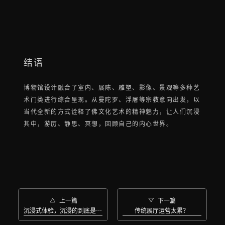
结语
博物馆设计融合了室内、展陈、雕塑、影像、景观等多种艺
术门类进行综合呈现。从曼陀罗、浮屠等宗教意向出发，以
当代全新的方式诠释了佛文化艺术的精神魅力，让人们沉浸
其中，游历、静思、冥想，回顾自己的内心世界。

上一篇

下一篇
沉浸式体验，沉浸的到底是什么？
传统展厅运营太累？