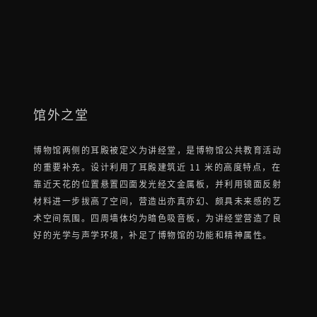
馆外之堂
博物馆两侧的耳殿被定义为讲经堂，是博物馆公共教育活动
的重要补充。设计利用了耳殿建筑近 11 米的高度特点，在
靠近天花的位置悬置四面发光经文金属板，并利用镜面反射
材料进一步拔高了空间，营造出亦真亦幻、颇具未来感的艺
术空间氛围。四周墙体均为暗色吸音板，为讲经堂营造了良
好的光学与声学环境，补足了博物馆的功能和精神属性。