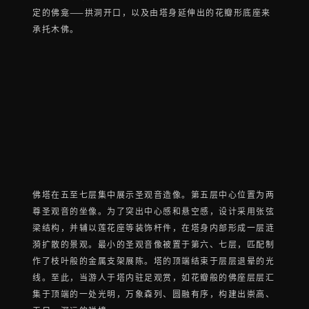
定的佛龛——拱洞开口，以及由塔身延伸出的花瓣形底座来
承托木佛。
佛塔在五至七层集中展示圣观音造像。第五层中心位置为两
尊圣观音的坐像。为了突出中心感和悬空感，设计采用张弦
梁结构，并辅以莲花座等装饰杆件，在塔身内部形成一层涟
漪扩散的景观。最小的圣观音像被置于第六、七层，匹配制
作了枝叶般的金属支架展陈。塔的顶端结束于层层退晕的光
线。至此，当游人于塔内驻足观赏，如花瓣般的佛座层层汇
集于顶端的一处光明，万象森列、圆融有序，构建出崇高、